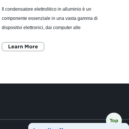
Il condensatore elettrolitico in alluminio è un
Modell
componente essenziale in una vasta gamma di
scopri
dispositivi elettronici, dai computer alle
di pr
apparecchiature audio e video, dai telefoni
modell
cellulari agli elett
Learn More
dispon
L
Top