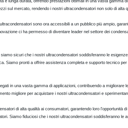
ilità e lunga durata, offrendo prestazioni ottimali in una vasta gamma d
prezzi sul mercato, rendendo i nostri ultracondensatori non solo di al
tri ultracondensatori sono ora accessibili a un pubblico più ampio, garant
innovazione ci ha permesso di diventare leader nel settore dei condensato
amo sicuri che i nostri ultracondensatori soddisferanno le esigenze e 
istica. Siamo pronti a offrire assistenza completa e supporto tecnico per 
gati in una vasta gamma di applicazioni, contribuendo a migliorare le pr
omento migliore per acquistare i nostri ultracondensatori e sperimentar
densatori di alta qualità ai consumatori, garantendo loro l'opportunità d
ri. Siamo fiduciosi che i nostri ultracondensatori soddisferanno le asp