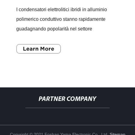
I condensatori elettrolitici ibridi in alluminio
polimerico conduttivo stanno rapidamente
guadagnando popolarità nel settore
dell'elettronica. Questi condensatori
rappresentano una combinazione di te
Learn More
PARTNER COMPANY
Copyright © 2021 Foshan Yama Electronic Co., Ltd.
Sitemap