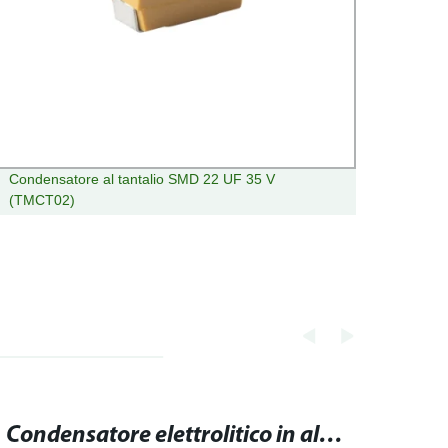
Condensatore al tantalio SMD 22 UF 35 V
Batter
(TMCT02)
3.7V 
dispos
Condensatore elettrolitico in alluminio: guida completa all'acquisto e all'uso