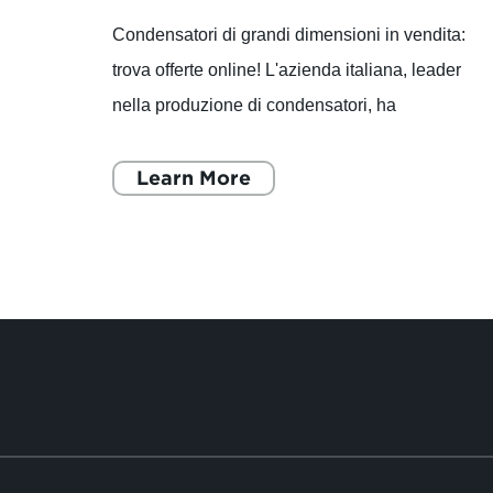
Condensatori di grandi dimensioni in vendita:
trova offerte online! L'azienda italiana, leader
nella produzione di condensatori, ha
 una
annunciato l'uscita sul mercato di una nuova
linea di condensatori
Learn More