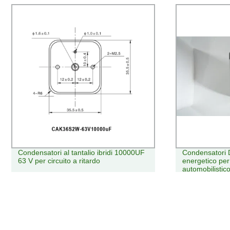
Condensatori DC-link a risparmio
Bilanciatore 
energetico per il nuovo settore
acido Qnbbm 
automobilistico
Vulcanizzazio
bilanciamento