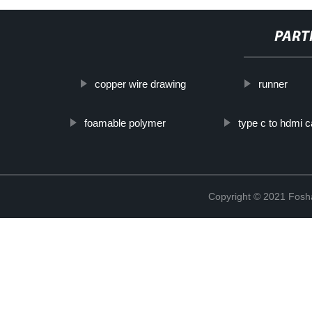
PART
copper wire drawing
runner
foamable polymer
type c to hdmi c
Copyright © 2021 Fosha