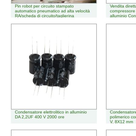
Pin robot per circuito stampato
Vendita diret
automatico pneumatico ad alta velocità
compressore a
RA/scheda di circuito/taglierina
alluminio Co
condensatore Macchina da taglio
tenuta di esp
Condensatore elettrolitico in alluminio
Condensatore 
DA 2,2UF 400 V 2000 ore
polimerico co
V, 8X12 mm