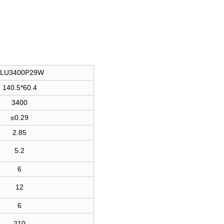
LU3400P29W
140.5*60.4
3400
≤0.29
2.85
5.2
6
12
6
210